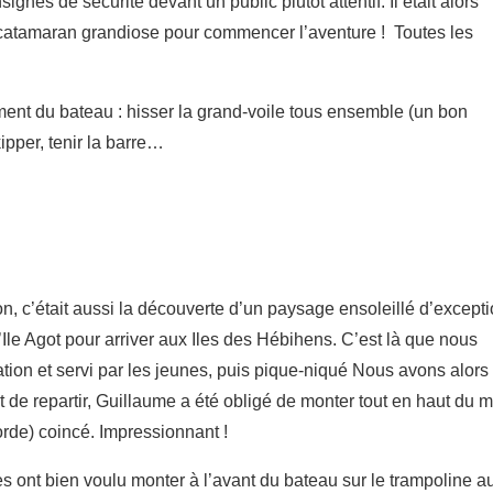
nes de sécurité devant un public plutôt attentif. Il était alors
atamaran grandiose pour commencer l’aventure ! Toutes les
ent du bateau : hisser la grand-voile tous ensemble (un bon
ipper, tenir la barre…
on, c’était aussi la découverte d’un paysage ensoleillé d’excepti
Ile Agot pour arriver aux Iles des Hébihens. C’est là que nous
iation et servi par les jeunes, puis pique-niqué Nous avons alors
t de repartir, Guillaume a été obligé de monter tout en haut du m
orde) coincé. Impressionnant !
s ont bien voulu monter à l’avant du bateau sur le trampoline a