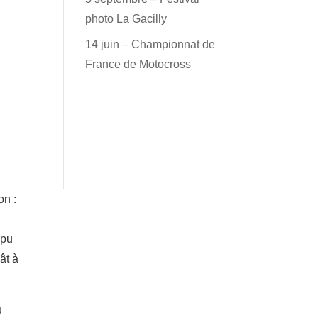
photo La Gacilly
14 juin – Championnat de
France de Motocross
on :
 pu
ât à
u