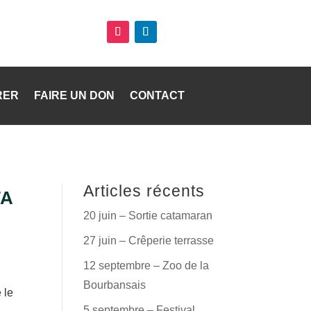
RER
FAIRE UN DON
CONTACT
Articles récents
TA
20 juin – Sortie catamaran
27 juin – Crêperie terrasse
12 septembre – Zoo de la
Bourbansais
 le
5 septembre – Festival