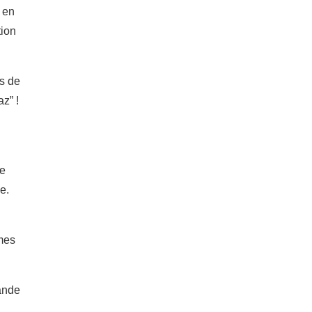
t en
tion
us de
z” !
ne
e.
êmes
rande