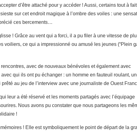
accepter d’être attaché pour y accéder ! Aussi, certains tout à fai
e sieste sur cet endroit magique à l’ombre des voiles : une sensa
apprécié ces bercements…
sse ! Grâce au vent qui a forci, il a pu filer à une vitesse de pl
 voiliers, ce qui a impressionné ou amusé les jeunes (“Plein ga
es rencontres, avec de nouveaux bénévoles et également avec
 avec qui ils ont pu échanger : un homme en fauteuil roulant, u
rêté au jeu de l’interview avec une journaliste de Ouest Franc
qui leur a été réservé et les moments partagés avec l’équipage
s sourires. Nous avons pu constater que nous partageons les m
idaire !
 mémoires ! Elle est symboliquement le point de départ de la g