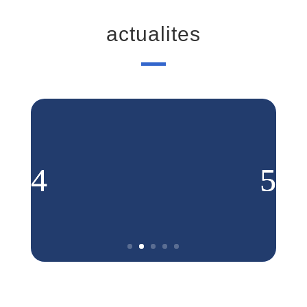
actualites
27 juin – Crêperie
terrasse
EN SAVOIR PLUS