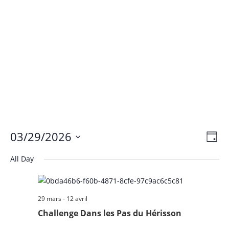
Vie
Eve
03/29/2026
Day
Vie
Nav
Select
Nav
All Day
date.
29 mars
-
12 avril
Challenge Dans les Pas du Hérisson